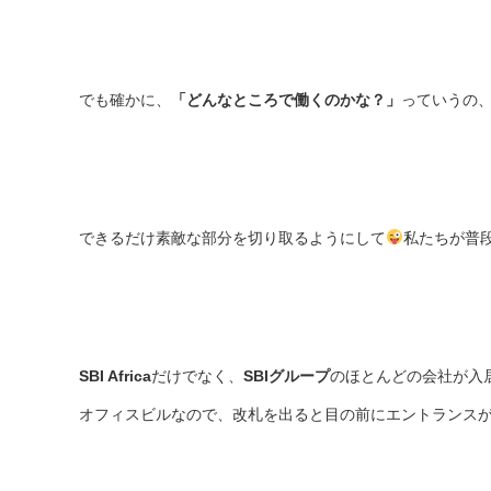
でも確かに、
「どんなところで働くのかな？」
っていうの
できるだけ素敵な部分を切り取るようにして
私たちが普
SBI Africa
だけでなく、
SBIグループ
のほとんどの会社が入
オフィスビルなので、改札を出ると目の前にエントランス