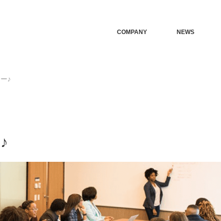
COMPANY
NEWS
アー♪
♪