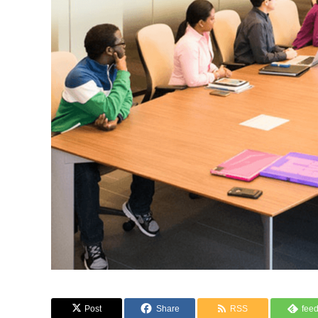
Post
Share
RSS
feed