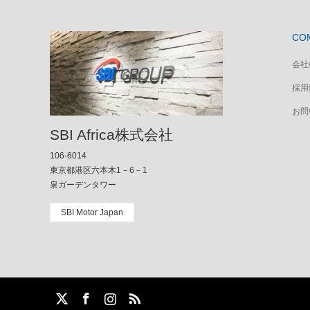
CO
会社
採用
お問
SBI Africa株式会社
106-6014
東京都港区六本木1－6－1
泉ガーデンタワー
SBI Motor Japan
m
S