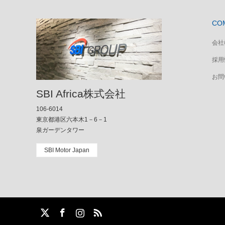
CO
会社
採用
お問
SBI Africa株式会社
106-6014
東京都港区六本木1－6－1
泉ガーデンタワー
SBI Motor Japan
m
S